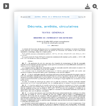
1
/
110