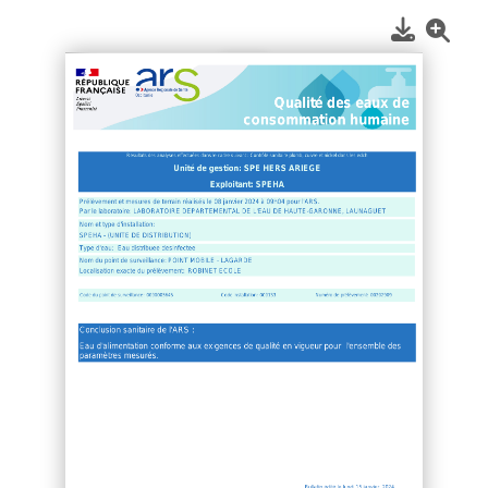
1
/
2