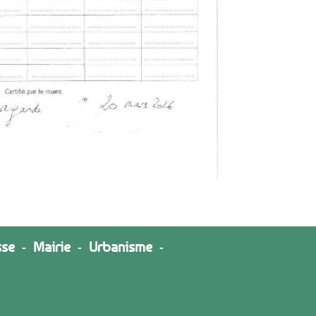
sse
-
Mairie
-
Urbanisme
-