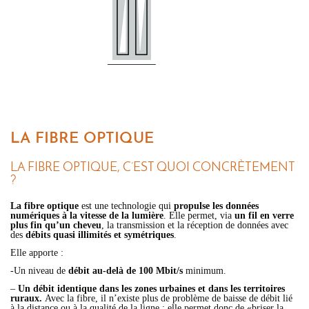
LA FIBRE OPTIQUE
LA FIBRE OPTIQUE, C’EST QUOI CONCRÈTEMENT
?
La fibre optique
est une technologie qui
propulse les données
numériques
à la vitesse de la lumière
. Elle permet, via
un fil en verre
plus fin qu’un cheveu
, la transmission et la réception de données avec
des
débits quasi illimités et symétriques
.
Elle apporte :
-Un niveau de
débit au-delà de 100 Mbit/s
minimum.
–
Un débit identique dans les zones urbaines et dans les territoires
ruraux.
Avec la fibre, il n’existe plus de problème de baisse de débit lié
à la distance ou à la qualité de la ligne : elle permet donc de «briser la