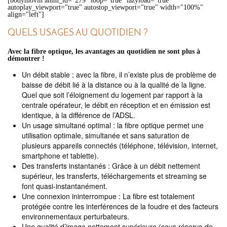
[bodymovin anim_id="279" loop="true" lazyload="true"
autoplay_viewport="true" autostop_viewport="true" width="100%"
align="left"]
QUELS USAGES AU QUOTIDIEN ?
Avec la fibre optique, les avantages au quotidien ne sont plus à
démontrer !
Un débit stable : avec la fibre, il n’existe plus de problème de
baisse de débit lié à la distance ou à la qualité de la ligne.
Quel que soit l’éloignement du logement par rapport à la
centrale opérateur, le débit en réception et en émission est
identique, à la différence de l’ADSL.
Un usage simultané optimal : la fibre optique permet une
utilisation optimale, simultanée et sans saturation de
plusieurs appareils connectés (téléphone, télévision, internet,
smartphone et tablette).
Des transferts instantanés : Grâce à un débit nettement
supérieur, les transferts, téléchargements et streaming se
font quasi-instantanément.
Une connexion ininterrompue : La fibre est totalement
protégée contre les interférences de la foudre et des facteurs
environnementaux perturbateurs.
Une qualité d’image nettement supérieure (sous réserve de