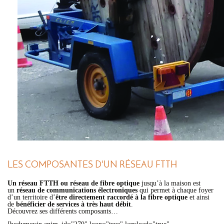
LES COMPOSANTES D'UN RÉSEAU FTTH
Un réseau FTTH ou réseau de fibre optique
jusqu’à la maison est
un
réseau de communications électroniques
qui permet à chaque foyer
d’un territoire d’
être directement raccordé à la fibre optique
et ainsi
de
bénéficier de
services à très haut débit
.
Découvrez ses différents composants…