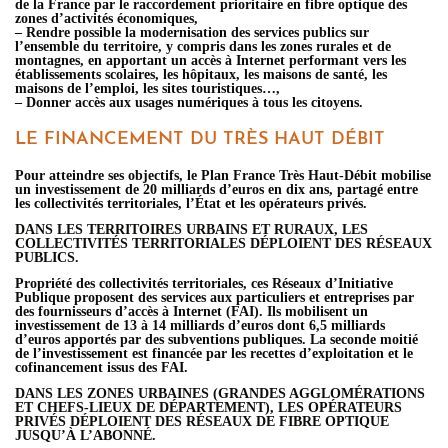
de la France par le raccordement prioritaire en fibre optique des
zones d’activités économiques,
– Rendre possible la modernisation des services publics sur
l’ensemble du territoire, y compris dans les zones rurales et de
montagnes, en apportant un accès à Internet performant vers les
établissements scolaires, les hôpitaux, les maisons de santé, les
maisons de l’emploi, les sites touristiques…,
– Donner accès aux usages numériques à tous les citoyens.
LE FINANCEMENT DU TRÈS HAUT DÉBIT
Pour atteindre ses objectifs, le Plan France Très Haut-Débit mobilise
un investissement de 20 milliards d’euros en dix ans, partagé entre
les collectivités territoriales, l’État et les opérateurs privés.
DANS LES TERRITOIRES URBAINS ET RURAUX, LES
COLLECTIVITÉS TERRITORIALES DÉPLOIENT DES RÉSEAUX
PUBLICS.
Propriété des collectivités territoriales, ces Réseaux d’Initiative
Publique proposent des services aux particuliers et entreprises par
des fournisseurs d’accès à Internet (FAI). Ils mobilisent un
investissement de 13 à 14 milliards d’euros dont 6,5 milliards
d’euros apportés par des subventions publiques. La seconde moitié
de l’investissement est financée par les recettes d’exploitation et le
cofinancement issus des FAI.
DANS LES ZONES URBAINES (GRANDES AGGLOMÉRATIONS
ET CHEFS-LIEUX DE DÉPARTEMENT), LES OPÉRATEURS
PRIVÉS DÉPLOIENT DES RÉSEAUX DE FIBRE OPTIQUE
JUSQU’À L’ABONNÉ.