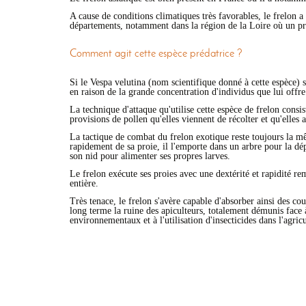
A cause de conditions climatiques très favorables, le frelon a 
départements, notamment dans la région de la Loire où un prem
Comment agit cette espèce prédatrice ?
Si le Vespa velutina (nom scientifique donné à cette espèce) s'
en raison de la grande concentration d'individus que lui offre 
La technique d'attaque qu'utilise cette espèce de frelon consist
provisions de pollen qu'elles viennent de récolter et qu'elles 
La tactique de combat du frelon exotique reste toujours la même
rapidement de sa proie, il l'emporte dans un arbre pour la dépe
son nid pour alimenter ses propres larves.
Le frelon exécute ses proies avec une dextérité et rapidité r
entière.
Très tenace, le frelon s'avère capable d'absorber ainsi des co
long terme la ruine des apiculteurs, totalement démunis face 
environnementaux et à l'utilisation d'insecticides dans l'agricu