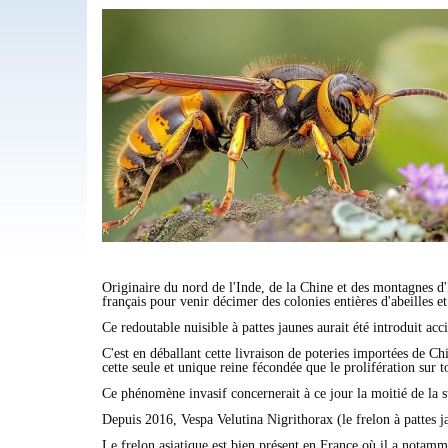
Originaire du nord de l'Inde, de la Chine et des montagnes d'I
français pour venir décimer des colonies entières d'abeilles 
Ce redoutable nuisible à pattes jaunes aurait été introduit ac
C'est en déballant cette livraison de poteries importées de Chin
cette seule et unique reine fécondée que le prolifération sur to
Ce phénomène invasif concernerait à ce jour la moitié de la s
Depuis 2016, Vespa Velutina Nigrithorax (le frelon à pattes 
Le frelon asiatique est bien présent en France où il a nota