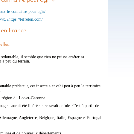
 connaitre pour agir »
eux-le-connaitre-pour-agir/
/vb/?https://lefrelon.com/
e en France
illes.
redoutable, il semble que rien ne puisse arrêter sa
u à peu du terrain.
table prédateur, cet insecte a envahi peu à peu le territoire
.
la région du Lot-et-Garonne.
ge - aurait été libérée et se serait enfuie. C'est à partir de
 Allemagne, Angleterre, Belgique, Italie, Espagne et Portugal.
ommunes et de nouveaux départements.