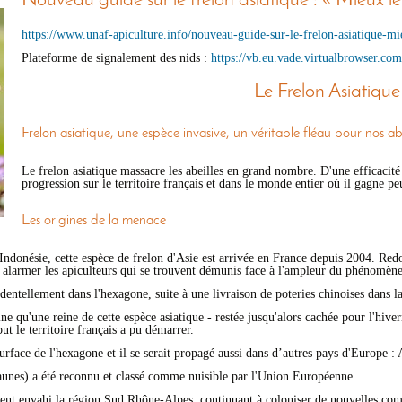
Nouveau guide sur le frelon asiatique : « Mieux le
https://www.unaf-apiculture.info/nouveau-guide-sur-le-frelon-asiatique-mi
Plateforme de signalement des nids :
https://vb.eu.vade.virtualbrowser.com
Le Frelon Asiatiqu
Frelon asiatique, une espèce invasive, un véritable fléau pour nos abe
Le frelon asiatique massacre les abeilles en grand nombre. D'une efficacité 
progression sur le territoire français et dans le monde entier où il gagne pe
Les origines de la menace
ndonésie, cette espèce de frelon d'Asie est arrivée en France depuis 2004. Redou
et alarmer les apiculteurs qui se trouvent démunis face à l'ampleur du phénomène
cidentellement dans l'hexagone, suite à une livraison de poteries chinoises dans 
e qu'une reine de cette espèce asiatique - restée jusqu'alors cachée pour l'hiverna
ut le territoire français a pu démarrer.
urface de l'hexagone et il se serait propagé aussi dans d’autres pays d'Europe :
jaunes) a été reconnu et classé comme nuisible par l'Union Européenne.
mment envahi la région Sud Rhône-Alpes, continuant à coloniser de nouvelles c