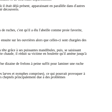
 il était déjà présent, apparaissant en parallèle dans d'autres
té découverts.
 de ruches, c'est qu'il a élu l'abeille comme proie favorite,
e ensuite sur les ouvrières alors que celles-ci sont chargées des
 tête grâce à ses puissantes mandibules, puis, se saisissant
ute chaude, il réduit sa victime en boulette qu'il amène jusqu'à
Une dizaine de frelons à peine suffit pour laminer une ruche
 les larves et nymphes comprises), ce qui pourrait provoquer à
urs cheptels principalement due à des problèmes