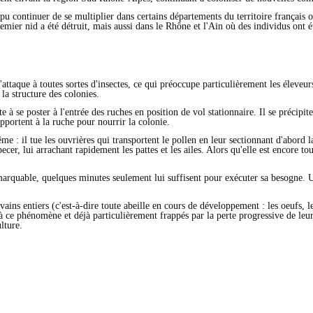
pu continuer de se multiplier dans certains départements du territoire français où
ier nid a été détruit, mais aussi dans le Rhône et l'Ain où des individus ont é
attaque à toutes sortes d'insectes, ce qui préoccupe particulièrement les éleveurs
la structure des colonies.
e à se poster à l'entrée des ruches en position de vol stationnaire. Il se précipit
apportent à la ruche pour nourrir la colonie.
 : il tue les ouvrières qui transportent le pollen en leur sectionnant d'abord la
cer, lui arrachant rapidement les pattes et les ailes. Alors qu'elle est encore to
emarquable, quelques minutes seulement lui suffisent pour exécuter sa besogne. 
uvains entiers (c'est-à-dire toute abeille en cours de développement : les oeufs,
à ce phénomène et déjà particulièrement frappés par la perte progressive de le
lture.